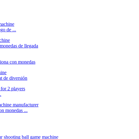
o de ...
 monedas de llegada
ciona con monedas
 de diversión
.
on monedas ...