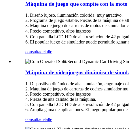
Máquina de juego que compite con la moto d
1. Diseño lujoso, iluminación colorida, muy atractivo.
2. Programa de juego estable. Piezas de la máquina de alt
3. Máquina de juego de carreras de motos de simulador 
4. Precio competitivo, altos ingresos
！
5. Con pantalla LCD HD de alta resolución de 42 pulgad
6. El popular juego de simulador puede permitirle ganar 
consulta
detalle
Máquina de videojuegos dinámica de simula
1. Dispositivo dinámico de alta simulación, engranaje colg
2. Máquina de juego de carreras de coches simulador m
3. Precio competitivo, altos ingresos
4. Piezas de alta calidad de la máquina.
5. Con pantalla LCD HD de alta resolución de 42 pulgad
6. Amplia gama de aplicaciones. El juego popular puede 
consulta
detalle