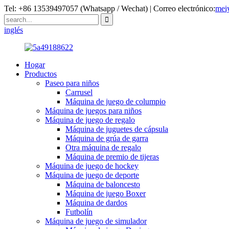
Tel: +86 13539497057 (Whatsapp / Wechat) | Correo electrónico:
mei
inglés
Hogar
Productos
Paseo para niños
Carrusel
Máquina de juego de columpio
Máquina de juegos para niños
Máquina de juego de regalo
Máquina de juguetes de cápsula
Máquina de grúa de garra
Otra máquina de regalo
Máquina de premio de tijeras
Máquina de juego de hockey
Máquina de juego de deporte
Máquina de baloncesto
Máquina de juego Boxer
Máquina de dardos
Futbolín
Máquina de juego de simulador