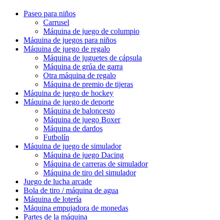
Paseo para niños
Carrusel
Máquina de juego de columpio
Máquina de juegos para niños
Máquina de juego de regalo
Máquina de juguetes de cápsula
Máquina de grúa de garra
Otra máquina de regalo
Máquina de premio de tijeras
Máquina de juego de hockey
Máquina de juego de deporte
Máquina de baloncesto
Máquina de juego Boxer
Máquina de dardos
Futbolín
Máquina de juego de simulador
Máquina de juego Dacing
Máquina de carreras de simulador
Máquina de tiro del simulador
Juego de lucha arcade
Bola de tiro / máquina de agua
Máquina de lotería
Máquina empujadora de monedas
Partes de la máquina