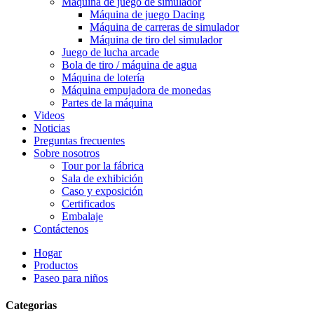
Máquina de juego de simulador
Máquina de juego Dacing
Máquina de carreras de simulador
Máquina de tiro del simulador
Juego de lucha arcade
Bola de tiro / máquina de agua
Máquina de lotería
Máquina empujadora de monedas
Partes de la máquina
Videos
Noticias
Preguntas frecuentes
Sobre nosotros
Tour por la fábrica
Sala de exhibición
Caso y exposición
Certificados
Embalaje
Contáctenos
Hogar
Productos
Paseo para niños
Categorias