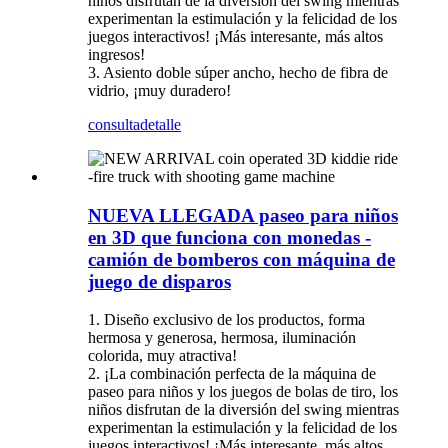
niños disfrutan de la diversión del swing mientras
experimentan la estimulación y la felicidad de los
juegos interactivos! ¡Más interesante, más altos
ingresos!
3. Asiento doble súper ancho, hecho de fibra de
vidrio, ¡muy duradero!
consulta
detalle
NUEVA LLEGADA paseo para niños
en 3D que funciona con monedas -
camión de bomberos con máquina de
juego de disparos
1. Diseño exclusivo de los productos, forma
hermosa y generosa, hermosa, iluminación
colorida, muy atractiva!
2. ¡La combinación perfecta de la máquina de
paseo para niños y los juegos de bolas de tiro, los
niños disfrutan de la diversión del swing mientras
experimentan la estimulación y la felicidad de los
juegos interactivos! ¡Más interesante, más altos