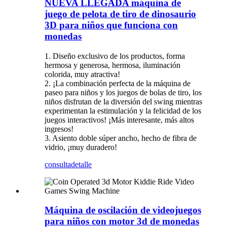
NUEVA LLEGADA máquina de
juego de pelota de tiro de dinosaurio
3D para niños que funciona con
monedas
1. Diseño exclusivo de los productos, forma
hermosa y generosa, hermosa, iluminación
colorida, muy atractiva!
2. ¡La combinación perfecta de la máquina de
paseo para niños y los juegos de bolas de tiro, los
niños disfrutan de la diversión del swing mientras
experimentan la estimulación y la felicidad de los
juegos interactivos! ¡Más interesante, más altos
ingresos!
3. Asiento doble súper ancho, hecho de fibra de
vidrio, ¡muy duradero!
consulta
detalle
Máquina de oscilación de videojuegos
para niños con motor 3d de monedas