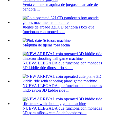
Venta caliente máquina de juegos de arcade de
pandora ...
Juegos de arcade 32LCD pandora's box que
funcionan con monedas ...
Máquina de tijeras rosa fecha
NUEVA LLEGADA que funciona con monedas
3D kiddie ride dinosaurio sh ...
NUEVA LLEGADA que funciona con monedas
lindo avión 3D kiddie ride ...
NUEVA LLEGADA que funciona con monedas
3D para niños - camión de bomberos ...