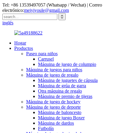
Tel: +86 13539497057 (Whatsapp / Wechat) | Correo
electrónico:
meiyiyoule@gmail.com
inglés
Hogar
Productos
Paseo para niños
Carrusel
Máquina de juego de columpio
Máquina de juegos para niños
Máquina de juego de regalo
Máquina de juguetes de cápsula
Máquina de grúa de garra
Otra máquina de regalo
Máquina de premio de tijeras
Máquina de juego de hockey
Máquina de juego de deporte
Máquina de baloncesto
Máquina de juego Boxer
Máquina de dardos
Futbolín