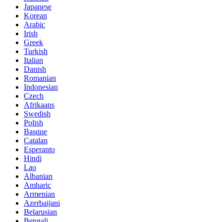
Japanese
Korean
Arabic
Irish
Greek
Turkish
Italian
Danish
Romanian
Indonesian
Czech
Afrikaans
Swedish
Polish
Basque
Catalan
Esperanto
Hindi
Lao
Albanian
Amharic
Armenian
Azerbaijani
Belarusian
Bengali