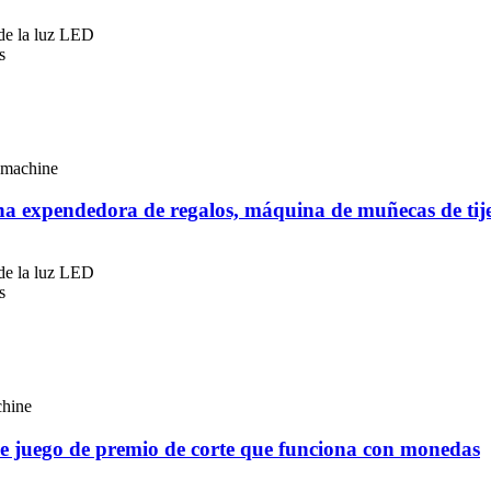
 de la luz LED
s
a expendedora de regalos, máquina de muñecas de tij
 de la luz LED
s
 juego de premio de corte que funciona con monedas