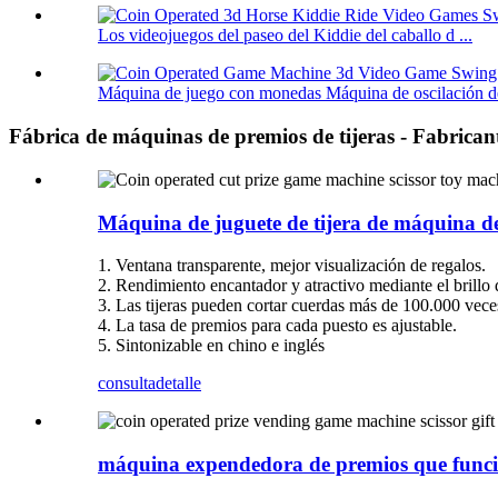
Los videojuegos del paseo del Kiddie del caballo d ...
Máquina de juego con monedas Máquina de oscilación d
Fábrica de máquinas de premios de tijeras - Fabrican
Máquina de juguete de tijera de máquina d
1. Ventana transparente, mejor visualización de regalos.
2. Rendimiento encantador y atractivo mediante el brillo
3. Las tijeras pueden cortar cuerdas más de 100.000 vece
4. La tasa de premios para cada puesto es ajustable.
5. Sintonizable en chino e inglés
consulta
detalle
máquina expendedora de premios que funci