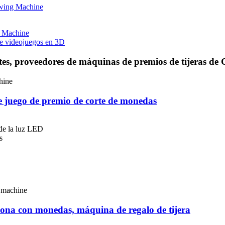
e videojuegos en 3D
tes, proveedores de máquinas de premios de tijeras de
e juego de premio de corte de monedas
 de la luz LED
s
ona con monedas, máquina de regalo de tijera