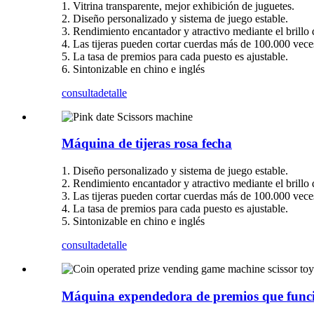
1. Vitrina transparente, mejor exhibición de juguetes.
2. Diseño personalizado y sistema de juego estable.
3. Rendimiento encantador y atractivo mediante el brillo
4. Las tijeras pueden cortar cuerdas más de 100.000 vece
5. La tasa de premios para cada puesto es ajustable.
6. Sintonizable en chino e inglés
consulta
detalle
Máquina de tijeras rosa fecha
1. Diseño personalizado y sistema de juego estable.
2. Rendimiento encantador y atractivo mediante el brillo
3. Las tijeras pueden cortar cuerdas más de 100.000 vece
4. La tasa de premios para cada puesto es ajustable.
5. Sintonizable en chino e inglés
consulta
detalle
Máquina expendedora de premios que funci