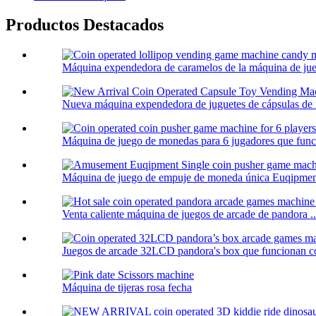
Productos Destacados
Máquina expendedora de caramelos de la máquina de jueg
Nueva máquina expendedora de juguetes de cápsulas de
Máquina de juego de monedas para 6 jugadores que fun
Máquina de juego de empuje de moneda única Euqipment
Venta caliente máquina de juegos de arcade de pandora ..
Juegos de arcade 32LCD pandora's box que funcionan c
Máquina de tijeras rosa fecha