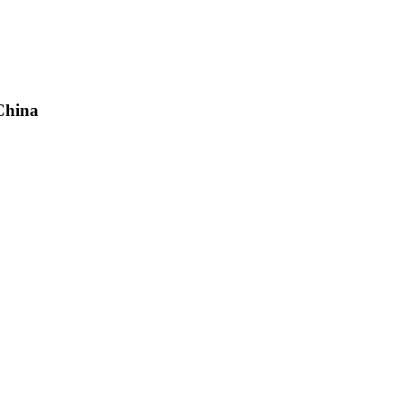
 China