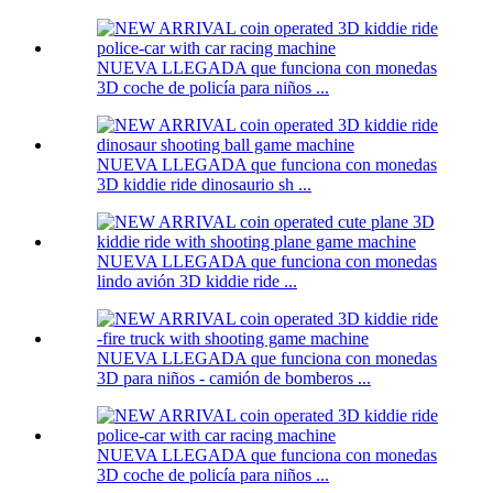
NUEVA LLEGADA que funciona con monedas
3D coche de policía para niños ...
NUEVA LLEGADA que funciona con monedas
3D kiddie ride dinosaurio sh ...
NUEVA LLEGADA que funciona con monedas
lindo avión 3D kiddie ride ...
NUEVA LLEGADA que funciona con monedas
3D para niños - camión de bomberos ...
NUEVA LLEGADA que funciona con monedas
3D coche de policía para niños ...