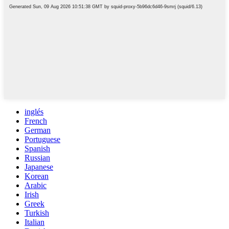
inglés
French
German
Portuguese
Spanish
Russian
Japanese
Korean
Arabic
Irish
Greek
Turkish
Italian