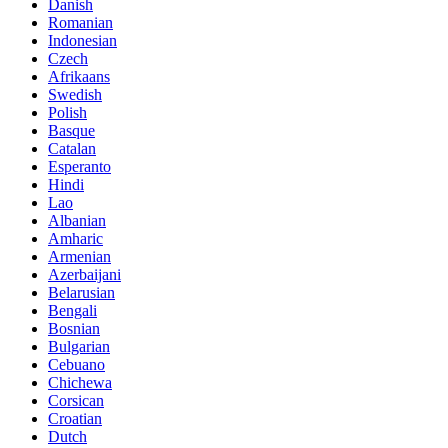
Danish
Romanian
Indonesian
Czech
Afrikaans
Swedish
Polish
Basque
Catalan
Esperanto
Hindi
Lao
Albanian
Amharic
Armenian
Azerbaijani
Belarusian
Bengali
Bosnian
Bulgarian
Cebuano
Chichewa
Corsican
Croatian
Dutch