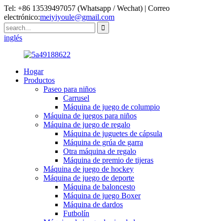
Tel: +86 13539497057 (Whatsapp / Wechat) | Correo
electrónico:
meiyiyoule@gmail.com
inglés
Hogar
Productos
Paseo para niños
Carrusel
Máquina de juego de columpio
Máquina de juegos para niños
Máquina de juego de regalo
Máquina de juguetes de cápsula
Máquina de grúa de garra
Otra máquina de regalo
Máquina de premio de tijeras
Máquina de juego de hockey
Máquina de juego de deporte
Máquina de baloncesto
Máquina de juego Boxer
Máquina de dardos
Futbolín