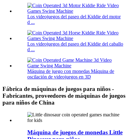
Los videojuegos del paseo del Kiddie del motor
d ...
Los videojuegos del paseo del Kiddie del caballo
d ...
Máquina de juego con monedas Máquina de
oscilación de videojuegos en 3D
Fábrica de máquinas de juegos para niños -
Fabricantes, proveedores de máquinas de juegos
para niños de China
Máquina de juegos de monedas Little