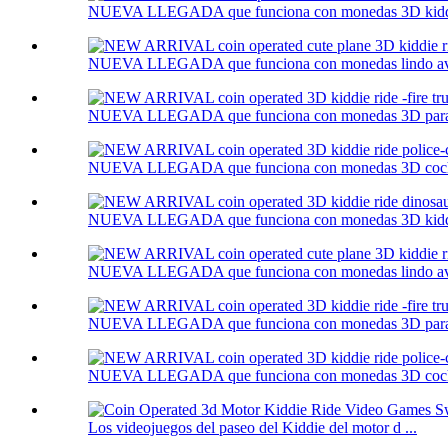
NUEVA LLEGADA que funciona con monedas 3D kiddie r
NUEVA LLEGADA que funciona con monedas lindo avión
NUEVA LLEGADA que funciona con monedas 3D para ni
NUEVA LLEGADA que funciona con monedas 3D coche de
NUEVA LLEGADA que funciona con monedas 3D kiddie r
NUEVA LLEGADA que funciona con monedas lindo avión
NUEVA LLEGADA que funciona con monedas 3D para ni
NUEVA LLEGADA que funciona con monedas 3D coche de
Los videojuegos del paseo del Kiddie del motor d ...