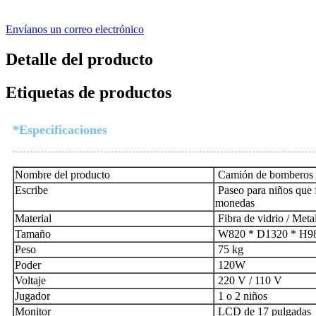
Envíanos un correo electrónico
Detalle del producto
Etiquetas de productos
*Especificaciones
Nombre del producto
Camión de bomberos i
Escribe
Paseo para niños que 
monedas
Material
Fibra de vidrio / Metal
Tamaño
W820 * D1320 * H
Peso
75 kg
Poder
120W
Voltaje
220 V / 110 V
Jugador
1 o 2 niños
Monitor
LCD de 17 pulgadas