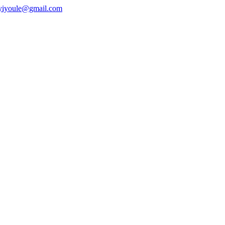
yiyoule@gmail.com