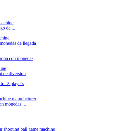
o de ...
 monedas de llegada
ciona con monedas
 de diversión
.
on monedas ...