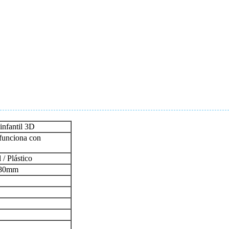
nfantil 3D
funciona con
 / Plástico
980mm