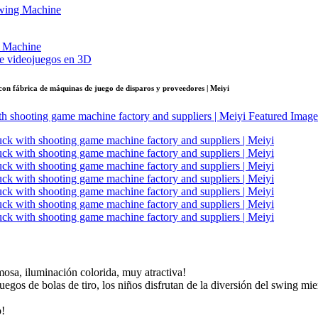
e videojuegos en 3D
 fábrica de máquinas de juego de disparos y proveedores | Meiyi
osa, iluminación colorida, muy atractiva!
egos de bolas de tiro, los niños disfrutan de la diversión del swing mie
o!