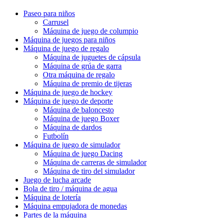
Paseo para niños
Carrusel
Máquina de juego de columpio
Máquina de juegos para niños
Máquina de juego de regalo
Máquina de juguetes de cápsula
Máquina de grúa de garra
Otra máquina de regalo
Máquina de premio de tijeras
Máquina de juego de hockey
Máquina de juego de deporte
Máquina de baloncesto
Máquina de juego Boxer
Máquina de dardos
Futbolín
Máquina de juego de simulador
Máquina de juego Dacing
Máquina de carreras de simulador
Máquina de tiro del simulador
Juego de lucha arcade
Bola de tiro / máquina de agua
Máquina de lotería
Máquina empujadora de monedas
Partes de la máquina