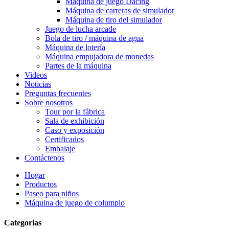
Máquina de juego Dacing
Máquina de carreras de simulador
Máquina de tiro del simulador
Juego de lucha arcade
Bola de tiro / máquina de agua
Máquina de lotería
Máquina empujadora de monedas
Partes de la máquina
Videos
Noticias
Preguntas frecuentes
Sobre nosotros
Tour por la fábrica
Sala de exhibición
Caso y exposición
Certificados
Embalaje
Contáctenos
Hogar
Productos
Paseo para niños
Máquina de juego de columpio
Categorias