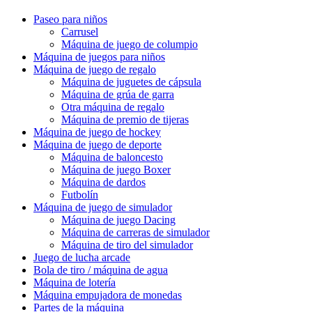
Paseo para niños
Carrusel
Máquina de juego de columpio
Máquina de juegos para niños
Máquina de juego de regalo
Máquina de juguetes de cápsula
Máquina de grúa de garra
Otra máquina de regalo
Máquina de premio de tijeras
Máquina de juego de hockey
Máquina de juego de deporte
Máquina de baloncesto
Máquina de juego Boxer
Máquina de dardos
Futbolín
Máquina de juego de simulador
Máquina de juego Dacing
Máquina de carreras de simulador
Máquina de tiro del simulador
Juego de lucha arcade
Bola de tiro / máquina de agua
Máquina de lotería
Máquina empujadora de monedas
Partes de la máquina