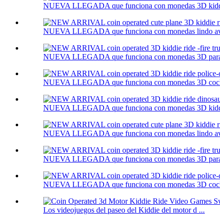
NUEVA LLEGADA que funciona con monedas 3D kiddie r
NUEVA LLEGADA que funciona con monedas lindo avión
NUEVA LLEGADA que funciona con monedas 3D para ni
NUEVA LLEGADA que funciona con monedas 3D coche de
NUEVA LLEGADA que funciona con monedas 3D kiddie r
NUEVA LLEGADA que funciona con monedas lindo avión
NUEVA LLEGADA que funciona con monedas 3D para ni
NUEVA LLEGADA que funciona con monedas 3D coche de
Los videojuegos del paseo del Kiddie del motor d ...