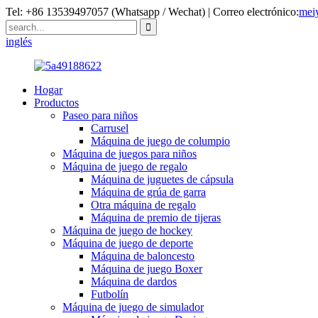
Tel: +86 13539497057 (Whatsapp / Wechat) | Correo electrónico:
mei
inglés
Hogar
Productos
Paseo para niños
Carrusel
Máquina de juego de columpio
Máquina de juegos para niños
Máquina de juego de regalo
Máquina de juguetes de cápsula
Máquina de grúa de garra
Otra máquina de regalo
Máquina de premio de tijeras
Máquina de juego de hockey
Máquina de juego de deporte
Máquina de baloncesto
Máquina de juego Boxer
Máquina de dardos
Futbolín
Máquina de juego de simulador