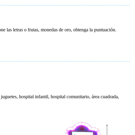
ione las letras o frutas, monedas de oro, obtenga la puntuación.
uguetes, hospital infantil, hospital comunitario, área cuadrada,