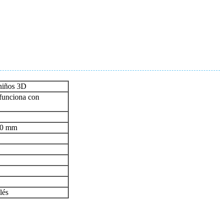
niños 3D
funciona con
00 mm
lés