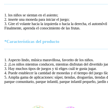
1. los niños se sientan en el asiento;
2. inserte una moneda para iniciar el juego;
3. Gire el volante hacia la izquierda o hacia la derecha, el automóvil
Finalmente, aprenda el conocimiento de las frutas.
*Características del producto
1. Aspecto lindo, música maravillosa, favorito de los niños.
2. ¡Los niños mientras conducen, mientras disfrutan del divertido jue
3. Hay muchos tipos de juegos y tú eliges cuál te gusta jugar.
4. Puede establecer la cantidad de monedas y el tiempo del juego fá
5. Amplia gama de aplicaciones: súper, tiendas, droguerías, tiendas d
parque comunitario, parque infantil, parque infantil pequeño, jardín d