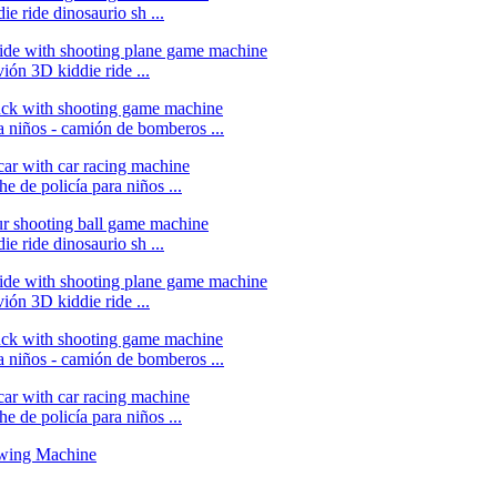
ide dinosaurio sh ...
 3D kiddie ride ...
ños - camión de bomberos ...
 policía para niños ...
ide dinosaurio sh ...
 3D kiddie ride ...
ños - camión de bomberos ...
 policía para niños ...