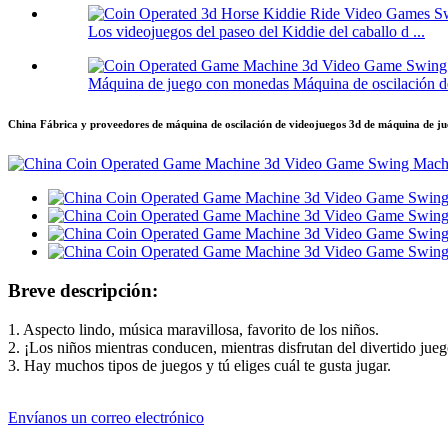
Los videojuegos del paseo del Kiddie del caballo d ...
Máquina de juego con monedas Máquina de oscilación d
China Fábrica y proveedores de máquina de oscilación de videojuegos 3d de máquina de ju
Breve descripción:
1. Aspecto lindo, música maravillosa, favorito de los niños.
2. ¡Los niños mientras conducen, mientras disfrutan del divertido juego
3. Hay muchos tipos de juegos y tú eliges cuál te gusta jugar.
Envíanos un correo electrónico