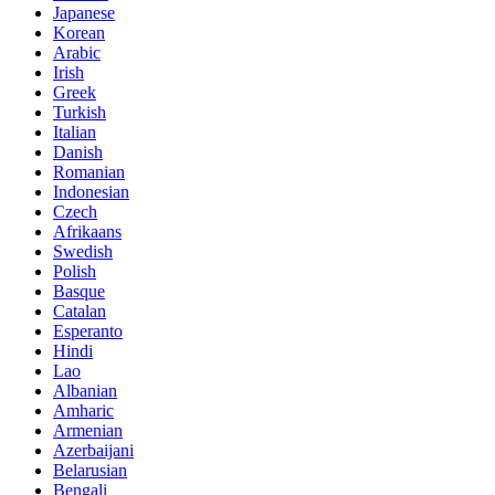
Japanese
Korean
Arabic
Irish
Greek
Turkish
Italian
Danish
Romanian
Indonesian
Czech
Afrikaans
Swedish
Polish
Basque
Catalan
Esperanto
Hindi
Lao
Albanian
Amharic
Armenian
Azerbaijani
Belarusian
Bengali