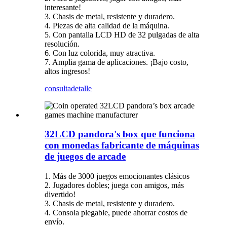
interesante!
3. Chasis de metal, resistente y duradero.
4. Piezas de alta calidad de la máquina.
5. Con pantalla LCD HD de 32 pulgadas de alta
resolución.
6. Con luz colorida, muy atractiva.
7. Amplia gama de aplicaciones. ¡Bajo costo,
altos ingresos!
consulta
detalle
32LCD pandora's box que funciona
con monedas fabricante de máquinas
de juegos de arcade
1. Más de 3000 juegos emocionantes clásicos
2. Jugadores dobles; juega con amigos, más
divertido!
3. Chasis de metal, resistente y duradero.
4. Consola plegable, puede ahorrar costos de
envío.