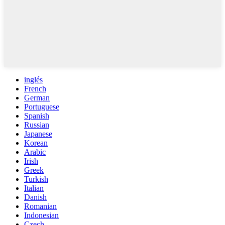
inglés
French
German
Portuguese
Spanish
Russian
Japanese
Korean
Arabic
Irish
Greek
Turkish
Italian
Danish
Romanian
Indonesian
Czech