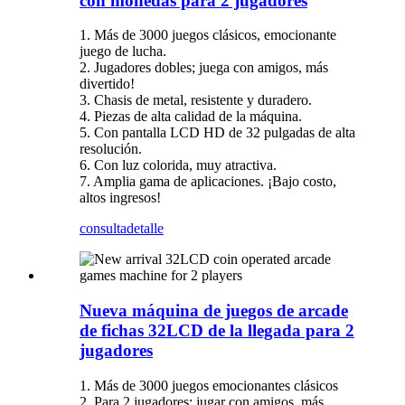
con monedas para 2 jugadores
1. Más de 3000 juegos clásicos, emocionante
juego de lucha.
2. Jugadores dobles; juega con amigos, más
divertido!
3. Chasis de metal, resistente y duradero.
4. Piezas de alta calidad de la máquina.
5. Con pantalla LCD HD de 32 pulgadas de alta
resolución.
6. Con luz colorida, muy atractiva.
7. Amplia gama de aplicaciones. ¡Bajo costo,
altos ingresos!
consulta
detalle
Nueva máquina de juegos de arcade
de fichas 32LCD de la llegada para 2
jugadores
1. Más de 3000 juegos emocionantes clásicos
2. Para 2 jugadores; jugar con amigos, más