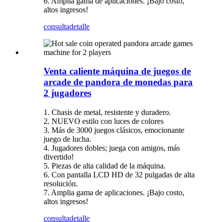
6. Amplia gama de aplicaciones. ¡Bajo costo,
altos ingresos!
consulta
detalle
Venta caliente máquina de juegos de
arcade de pandora de monedas para
2 jugadores
1. Chasis de metal, resistente y duradero.
2. NUEVO estilo con luces de colores
3. Más de 3000 juegos clásicos, emocionante
juego de lucha.
4. Jugadores dobles; juega con amigos, más
divertido!
5. Piezas de alta calidad de la máquina.
6. Con pantalla LCD HD de 32 pulgadas de alta
resolución.
7. Amplia gama de aplicaciones. ¡Bajo costo,
altos ingresos!
consulta
detalle