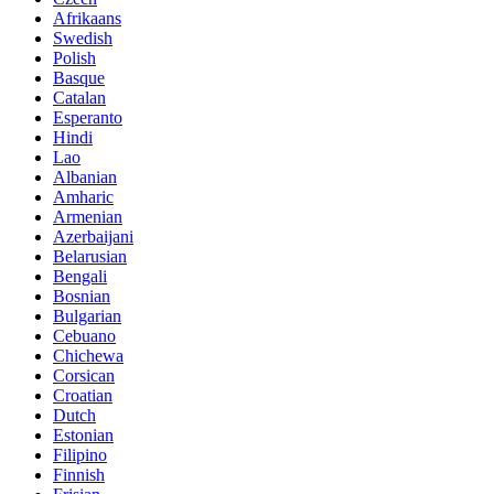
Afrikaans
Swedish
Polish
Basque
Catalan
Esperanto
Hindi
Lao
Albanian
Amharic
Armenian
Azerbaijani
Belarusian
Bengali
Bosnian
Bulgarian
Cebuano
Chichewa
Corsican
Croatian
Dutch
Estonian
Filipino
Finnish