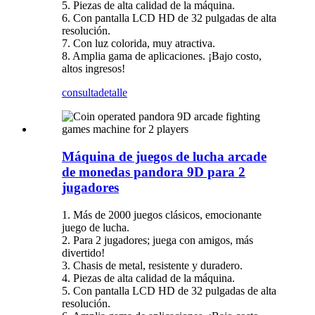
5. Piezas de alta calidad de la máquina.
6. Con pantalla LCD HD de 32 pulgadas de alta
resolución.
7. Con luz colorida, muy atractiva.
8. Amplia gama de aplicaciones. ¡Bajo costo,
altos ingresos!
consulta
detalle
Máquina de juegos de lucha arcade
de monedas pandora 9D para 2
jugadores
1. Más de 2000 juegos clásicos, emocionante
juego de lucha.
2. Para 2 jugadores; juega con amigos, más
divertido!
3. Chasis de metal, resistente y duradero.
4. Piezas de alta calidad de la máquina.
5. Con pantalla LCD HD de 32 pulgadas de alta
resolución.