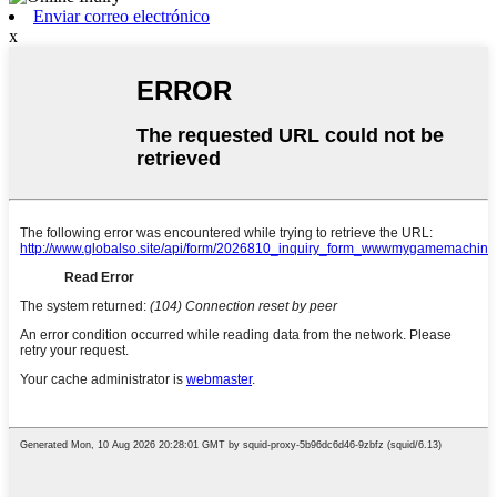
Enviar correo electrónico
x