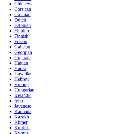
Chichewa
Corsican
Croatian
Dutch
Estonian
Filipino
Finnish
Frisian
Galician
Georgian
Gujarati
Haitian
Hausa
Hawaiian
Hebrew
Hmong
Hungarian
Icelandic
Igbo
Javanese
Kannada
Kazakh
Khmer
Kurdish
Kyrgyz