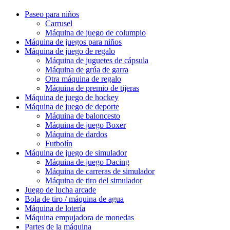
Paseo para niños
Carrusel
Máquina de juego de columpio
Máquina de juegos para niños
Máquina de juego de regalo
Máquina de juguetes de cápsula
Máquina de grúa de garra
Otra máquina de regalo
Máquina de premio de tijeras
Máquina de juego de hockey
Máquina de juego de deporte
Máquina de baloncesto
Máquina de juego Boxer
Máquina de dardos
Futbolín
Máquina de juego de simulador
Máquina de juego Dacing
Máquina de carreras de simulador
Máquina de tiro del simulador
Juego de lucha arcade
Bola de tiro / máquina de agua
Máquina de lotería
Máquina empujadora de monedas
Partes de la máquina