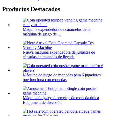
Productos Destacados
Máquina expendedora de caramelos de la
máquina de juego de ...
Nueva máquina expendedora de juguetes de
cápsulas de monedas de llegada
Máquina de juego de monedas para 6 jugadores
que funciona con monedas
Máquina de juego de empuje de moneda única
Euqipment de diversión