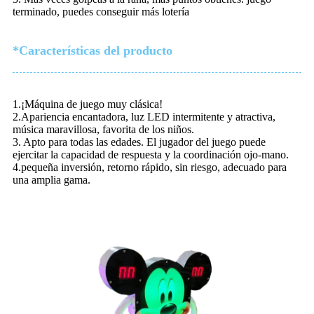
terminado, puedes conseguir más lotería
*Características del producto
1.¡Máquina de juego muy clásica!
2.Apariencia encantadora, luz LED intermitente y atractiva,
música maravillosa, favorita de los niños.
3. Apto para todas las edades. El jugador del juego puede
ejercitar la capacidad de respuesta y la coordinación ojo-mano.
4.pequeña inversión, retorno rápido, sin riesgo, adecuado para
una amplia gama.