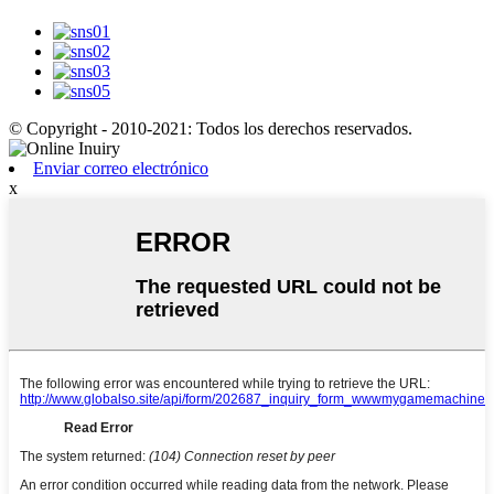
© Copyright - 2010-2021: Todos los derechos reservados.
Enviar correo electrónico
x