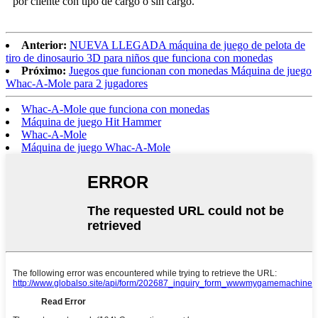
por cliente con tipo de cargo o sin cargo.
Anterior:
NUEVA LLEGADA máquina de juego de pelota de
tiro de dinosaurio 3D para niños que funciona con monedas
Próximo:
Juegos que funcionan con monedas Máquina de juego
Whac-A-Mole para 2 jugadores
Whac-A-Mole que funciona con monedas
Máquina de juego Hit Hammer
Whac-A-Mole
Máquina de juego Whac-A-Mole