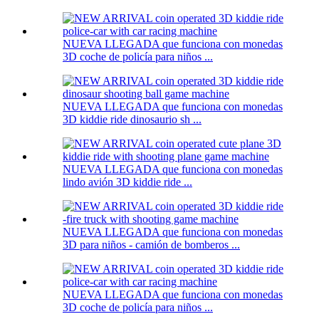
NUEVA LLEGADA que funciona con monedas
3D coche de policía para niños ...
NUEVA LLEGADA que funciona con monedas
3D kiddie ride dinosaurio sh ...
NUEVA LLEGADA que funciona con monedas
lindo avión 3D kiddie ride ...
NUEVA LLEGADA que funciona con monedas
3D para niños - camión de bomberos ...
NUEVA LLEGADA que funciona con monedas
3D coche de policía para niños ...