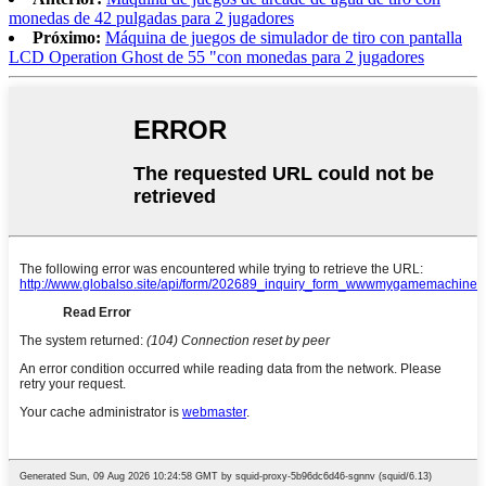
monedas de 42 pulgadas para 2 jugadores
Próximo:
Máquina de juegos de simulador de tiro con pantalla
LCD Operation Ghost de 55 "con monedas para 2 jugadores