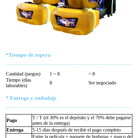
*Tiempo de espera
Cantidad (juegos)
1 ~ 8
> 8
Tiempo (días
8
Ser negociado
laborables)
* Entrega y embalaje
T / T (el 30% es el depósito y el 70% debe pagarse
Pago
antes de la entrega)
Entrega
5-15 días después de recibir el pago completo
Estire la película + paquete de burbujas + marco de