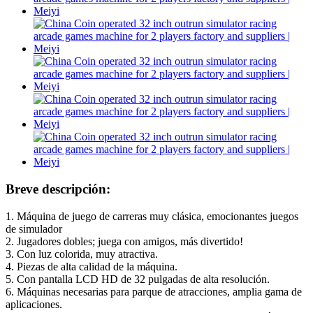
Breve descripción:
1. Máquina de juego de carreras muy clásica, emocionantes juegos
de simulador
2. Jugadores dobles; juega con amigos, más divertido!
3. Con luz colorida, muy atractiva.
4. Piezas de alta calidad de la máquina.
5. Con pantalla LCD HD de 32 pulgadas de alta resolución.
6. Máquinas necesarias para parque de atracciones, amplia gama de
aplicaciones.