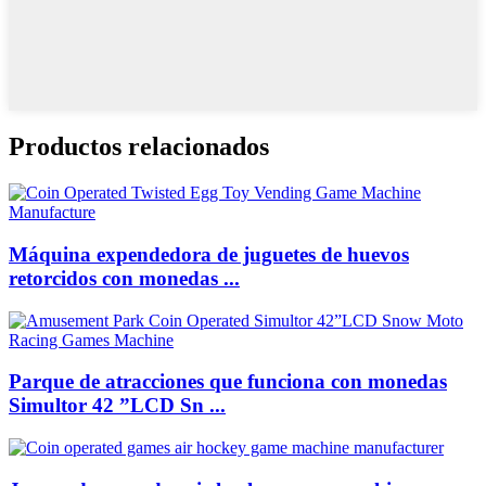
Productos relacionados
Máquina expendedora de juguetes de huevos
retorcidos con monedas ...
Parque de atracciones que funciona con monedas
Simultor 42 ”LCD Sn ...