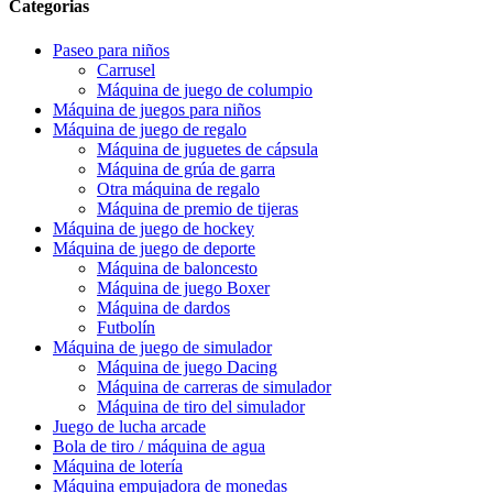
Categorias
Paseo para niños
Carrusel
Máquina de juego de columpio
Máquina de juegos para niños
Máquina de juego de regalo
Máquina de juguetes de cápsula
Máquina de grúa de garra
Otra máquina de regalo
Máquina de premio de tijeras
Máquina de juego de hockey
Máquina de juego de deporte
Máquina de baloncesto
Máquina de juego Boxer
Máquina de dardos
Futbolín
Máquina de juego de simulador
Máquina de juego Dacing
Máquina de carreras de simulador
Máquina de tiro del simulador
Juego de lucha arcade
Bola de tiro / máquina de agua
Máquina de lotería
Máquina empujadora de monedas