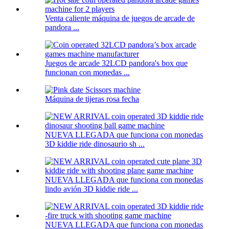
Venta caliente máquina de juegos de arcade de
pandora ...
Juegos de arcade 32LCD pandora's box que
funcionan con monedas ...
Máquina de tijeras rosa fecha
NUEVA LLEGADA que funciona con monedas
3D kiddie ride dinosaurio sh ...
NUEVA LLEGADA que funciona con monedas
lindo avión 3D kiddie ride ...
NUEVA LLEGADA que funciona con monedas