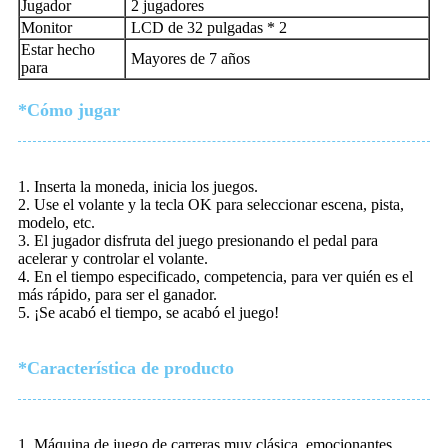
Jugador
2 jugadores
Monitor
LCD de 32 pulgadas * 2
Estar hecho
Mayores de 7 años
para
*Cómo jugar
1. Inserta la moneda, inicia los juegos.
2. Use el volante y la tecla OK para seleccionar escena, pista,
modelo, etc.
3. El jugador disfruta del juego presionando el pedal para
acelerar y controlar el volante.
4. En el tiempo especificado, competencia, para ver quién es el
más rápido, para ser el ganador.
5. ¡Se acabó el tiempo, se acabó el juego!
*Característica de producto
1. Máquina de juego de carreras muy clásica, emocionantes