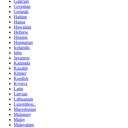
Galician
Georgian
Gujarati
Haitian
Hausa
Hawaiian
Hebrew
Hmong
Hungarian
Icelandic
Igbo
Javanese
Kannada
Kazakh
Khmer
Kurdish
Kyrgyz
Latin
Latvian
Lithuanian
Luxembou..
Macedonian
Malagasy
Malay
Malayalam