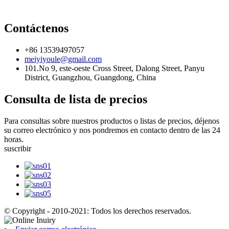
Contáctenos
+86 13539497057
meiyiyoule@gmail.com
101.No 9, este-oeste Cross Street, Dalong Street, Panyu
District, Guangzhou, Guangdong, China
Consulta de lista de precios
Para consultas sobre nuestros productos o listas de precios, déjenos
su correo electrónico y nos pondremos en contacto dentro de las 24
horas.
suscribir
© Copyright - 2010-2021: Todos los derechos reservados.