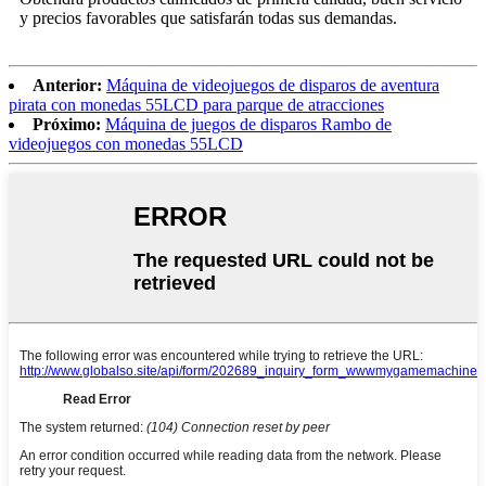
y precios favorables que satisfarán todas sus demandas.
Anterior:
Máquina de videojuegos de disparos de aventura
pirata con monedas 55LCD para parque de atracciones
Próximo:
Máquina de juegos de disparos Rambo de
videojuegos con monedas 55LCD